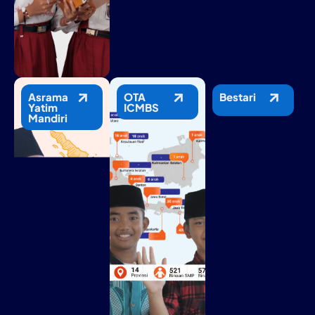
Asrama
OTA
Bestari
Yatim
ICMBS
Mandiri