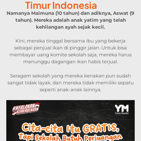
Timur Indonesia
Namanya Maimuna (10 tahun) dan adiknya, Aswat (9
tahun). Mereka adalah anak yatim yang telah
kehilangan ayah sejak kecil.
Kini, mereka tinggal bersama ibu yang bekerja
sebagai penjual ikan di pinggir jalan. Untuk bisa
membayar uang komite sekolah saja, mereka harus
menunggu dagangan ikan habis terjual.
Seragam sekolah yang mereka kenakan pun sudah
sangat tidak layak, dan mereka tidak memiliki sepatu
seperti anak-anak lainnya.