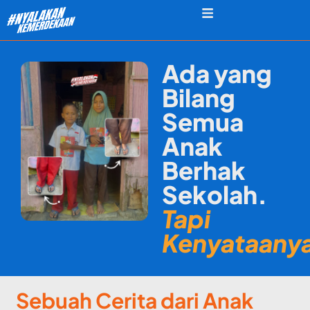
Ada yang
Bilang
Semua
Anak
Berhak
Sekolah.
Tapi
Kenyataany
Sebuah Cerita dari Anak