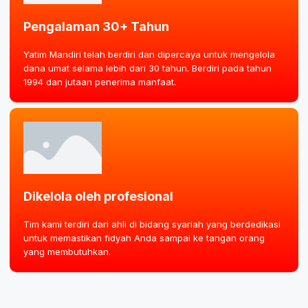
Pengalaman 30+ Tahun
Yatim Mandiri telah berdiri dan dipercaya untuk mengelola
dana umat selama lebih dari 30 tahun. Berdiri pada tahun
1994 dan jutaan penerima manfaat.
Dikelola oleh profesional
Tim kami terdiri dari ahli di bidang syariah yang berdedikasi
untuk memastikan fidyah Anda sampai ke tangan orang
yang membutuhkan.