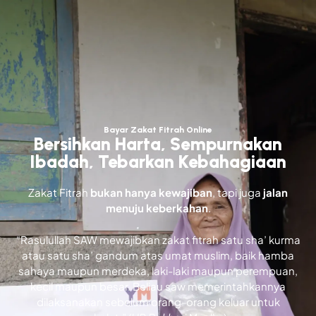
Bayar Zakat Fitrah Online
Bersihkan Harta, Sempurnakan
Ibadah, Tebarkan Kebahagiaan
Zakat Fitrah
bukan hanya kewajiban
, tapi juga
jalan
menuju keberkahan
.
“Rasulullah SAW mewajibkan zakat fitrah satu sha’ kurma
atau satu sha’ gandum atas umat muslim, baik hamba
sahaya maupun merdeka, laki-laki maupun perempuan,
kecil maupun besar. Beliau saw memerintahkannya
dilaksanakan sebelum orang-orang keluar untuk