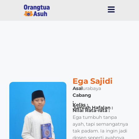
Ega Sajidi
Asal
Surabaya
Cabang
:
Kelas :
7
Jumlah Hafalan :
Nilai Rata-rata :
Ega tumbuh tanpa
ayah, tapi semangatnya
tak padam. Ia ingin jadi
dosen seperti ayahnya