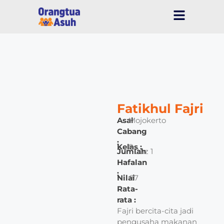
Fatikhul Fajri
Asal
Mojokerto
Cabang
:
Kelas :
8
Jumlah
Juz 1
Hafalan
:
Nilai
87
Rata-
rata :
Fajri bercita-cita jadi
pengusaha makanan