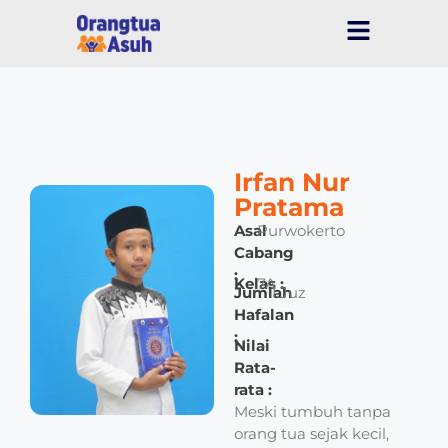
Irfan Nur
Pratama
Asal
Purwokerto
Cabang
:
Kelas :
7A
Jumlah
1 Juz
Hafalan
:
Nilai
–
Rata-
rata :
Meski tumbuh tanpa
orang tua sejak kecil,