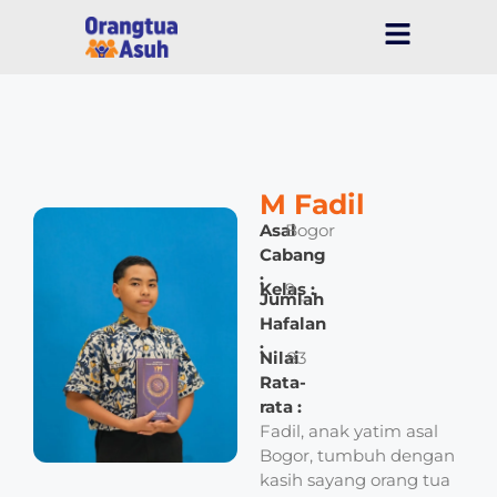
M Fadil
Asal
Bogor
Cabang
:
Kelas :
9
Jumlah
–
Hafalan
:
Nilai
83
Rata-
rata :
Fadil, anak yatim asal
Bogor, tumbuh dengan
kasih sayang orang tua