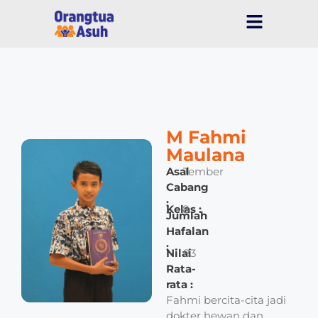
M Fahmi
Maulana
Asal
Jember
Cabang
:
Kelas :
8
Jumlah
–
Hafalan
:
Nilai
83
Rata-
rata :
Fahmi bercita-cita jadi
dokter hewan dan