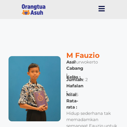
M Fauzio
Asal
Purwokerto
Cabang
:
Kelas :
8
Jumlah
Juz 2
Hafalan
:
Nilai
85
Rata-
rata :
Hidup sederhana tak
memadamkan
semangat Fauzio untuk