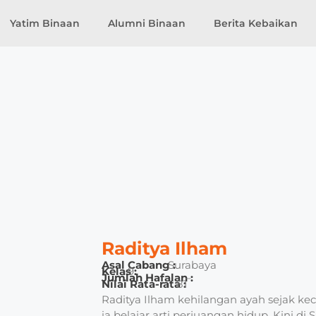
Yatim Binaan
Alumni Binaan
Berita Kebaikan
Raditya Ilham
Asal Cabang :
Surabaya
Kelas :
9
Jumlah Hafalan :
–
Nilai Rata-rata :
81
Raditya Ilham kehilangan ayah sejak keci
ia belajar arti perjuangan hidup. Kini 